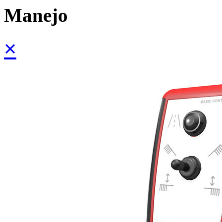
Manejo
×