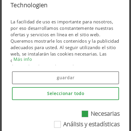
Technologien
AMICO Depósito
La facilidad de uso es importante para nosotros,
por eso desarrollamos constantemente nuestras
ofertas y servicios en línea en el sitio web.
Queremos mostrarle los contenidos y la publicidad
adecuados para usted. Al seguir utilizando el sitio
web, se instalarán las cookies necesarias. Las
Más info
cookies personales de los productos de marketing
de Google solo se utilizan si da su consentimiento
(«Aceptar todo»). También puede hacer ajustes
guardar
individuales utilizando las casillas de verificación
proporcionadas.
Seleccionar todo
Necesarias
Necesarias
Análisis y estadísticas