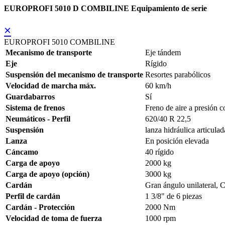
EUROPROFI 5010 D COMBILINE Equipamiento de serie
×
EUROPROFI 5010 COMBILINE
Mecanismo de transporte
Eje tándem
Eje
Rígido
Suspensión del mecanismo de transporte
Resortes parabólicos
Velocidad de marcha máx.
60 km/h
Guardabarros
Sí
Sistema de frenos
Freno de aire a presión 
Neumáticos - Perfil
620/40 R 22,5
Suspensión
lanza hidráulica articula
Lanza
En posición elevada
Cáncamo
40 rígido
Carga de apoyo
2000 kg
Carga de apoyo (opción)
3000 kg
Cardán
Gran ángulo unilateral, 
Perfil de cardán
1 3/8" de 6 piezas
Cardán - Protección
2000 Nm
Velocidad de toma de fuerza
1000 rpm