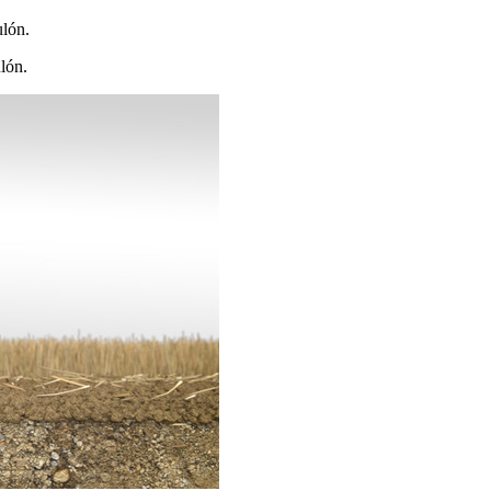
ulón.
lón.