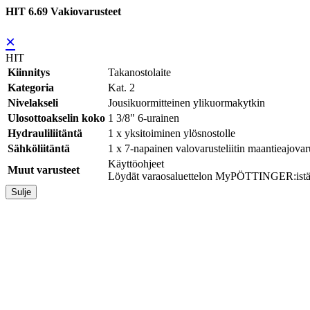
HIT 6.69 Vakiovarusteet
×
HIT
Kiinnitys
Takanostolaite
Kategoria
Kat. 2
Nivelakseli
Jousikuormitteinen ylikuormakytkin
Ulosottoakselin koko
1 3/8" 6-urainen
Hydrauliliitäntä
1 x yksitoiminen ylösnostolle
Sähköliitäntä
1 x 7-napainen valovarusteliitin maantieajovaru
Käyttöohjeet
Muut varusteet
Löydät varaosaluettelon MyPÖTTINGER:ist
Sulje