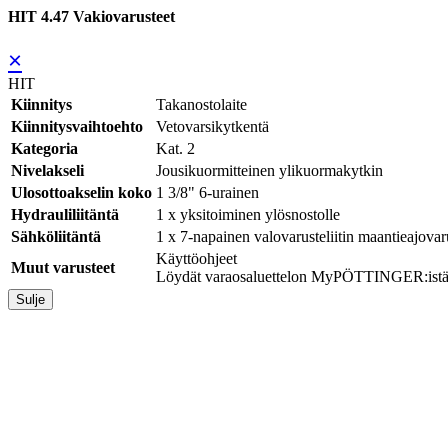
HIT 4.47 Vakiovarusteet
×
HIT
Kiinnitys
Takanostolaite
Kiinnitysvaihtoehto
Vetovarsikytkentä
Kategoria
Kat. 2
Nivelakseli
Jousikuormitteinen ylikuormakytkin
Ulosottoakselin koko
1 3/8" 6-urainen
Hydrauliliitäntä
1 x yksitoiminen ylösnostolle
Sähköliitäntä
1 x 7-napainen valovarusteliitin maantieajovaru
Käyttöohjeet
Muut varusteet
Löydät varaosaluettelon MyPÖTTINGER:ist
Sulje