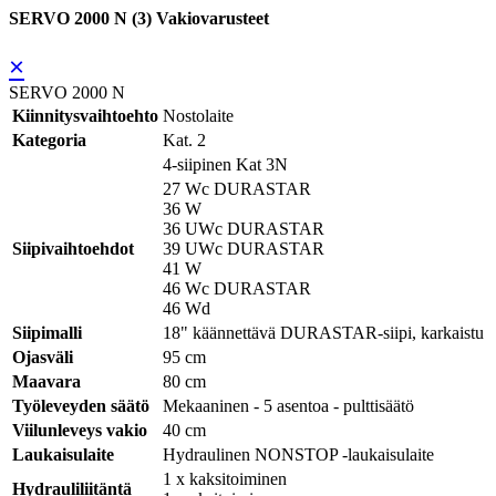
SERVO 2000 N (3) Vakiovarusteet
×
SERVO 2000 N
Kiinnitysvaihtoehto
Nostolaite
Kategoria
Kat. 2
4-siipinen Kat 3N
27 Wc DURASTAR
36 W
36 UWc DURASTAR
Siipivaihtoehdot
39 UWc DURASTAR
41 W
46 Wc DURASTAR
46 Wd
Siipimalli
18" käännettävä DURASTAR-siipi, karkaistu
Ojasväli
95 cm
Maavara
80 cm
Työleveyden säätö
Mekaaninen - 5 asentoa - pulttisäätö
Viilunleveys vakio
40 cm
Laukaisulaite
Hydraulinen NONSTOP -laukaisulaite
1 x kaksitoiminen
Hydrauliliitäntä