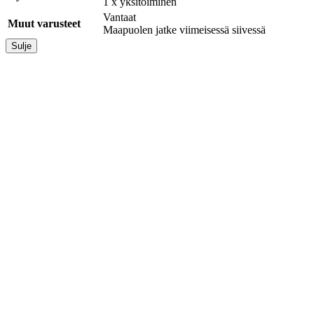
1 x yksitoiminen
Vantaat
Muut varusteet
Maapuolen jatke viimeisessä siivessä
Sulje