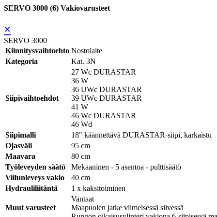
SERVO 3000 (6) Vakiovarusteet
×
SERVO 3000
Kiinnitysvaihtoehto
Nostolaite
Kategoria
Kat. 3N
27 Wc DURASTAR
36 W
36 UWc DURASTAR
Siipivaihtoehdot
39 UWc DURASTAR
41 W
46 Wc DURASTAR
46 Wd
Siipimalli
18" käännettävä DURASTAR-siipi, karkaistu
Ojasväli
95 cm
Maavara
80 cm
Työleveyden säätö
Mekaaninen - 5 asentoa - pulttisäätö
Viilunleveys vakio
40 cm
Hydrauliliitäntä
1 x kaksitoiminen
Vantaat
Muut varusteet
Maapuolen jatke viimeisessä siivessä
Rungon oikaisusylinteri vakiona 6-siipisessä ma