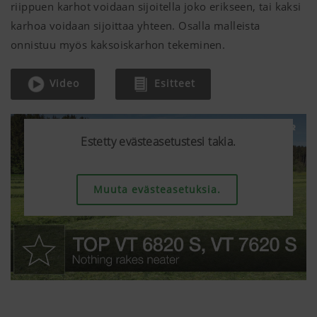
riippuen karhot voidaan sijoitella joko erikseen, tai kaksi
karhoa voidaan sijoittaa yhteen. Osalla malleista
onnistuu myös kaksoiskarhon tekeminen.
Video
Esitteet
Estetty evästeasetustesi takia.
Estetty evästeasetustesi takia.
Estetty evästeasetustesi takia.
Estetty evästeasetustesi takia.
Muuta evästeasetuksia.
Muuta evästeasetuksia.
Muuta evästeasetuksia.
Muuta evästeasetuksia.