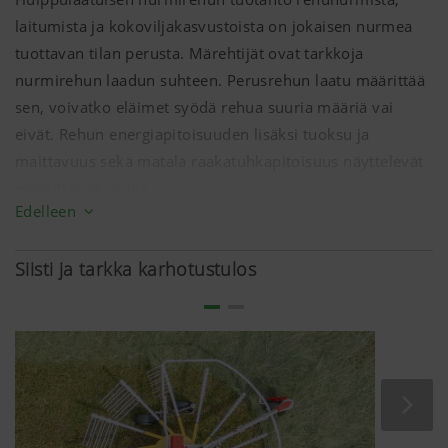
laitumista ja kokoviljakasvustoista on jokaisen nurmea
tuottavan tilan perusta. Märehtijät ovat tarkkoja
nurmirehun laadun suhteen. Perusrehun laatu määrittää
sen, voivatko eläimet syödä rehua suuria määriä vai
eivät. Rehun energiapitoisuuden lisäksi tuoksu ja
maittavuus sekä matala raakatuhkapitoisuus näyttelevät
merkittävää roolia.
Edelleen
Eläimet suosivat perusrehua, joka on puhdasta ja
ravintorikasta. Tällöin väkirehun käyttömäärää voidaan
Siisti ja tarkka karhotustulos
vähentää. Tämä pienentää ruokintakustannuksia ja
parantaa samalla eläinten terveyttä.
Silti huippulaatuisen nurmirehun tuottaminen ei tapahdu
sattumalta. Rehun laadun perusta on kasvuston
lajikoostumuksessa. Nurmikasvuston määrä ja laatu
täytyy pystyä säilyttämään koko korjuuketjun matkalta.