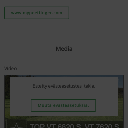
www.mypoettinger.com
Media
Video
Estetty evästeasetustesi takia.
Estetty evästeasetustesi takia.
Estetty evästeasetustesi takia.
Estetty evästeasetustesi takia.
Muuta evästeasetuksia.
Muuta evästeasetuksia.
Muuta evästeasetuksia.
Muuta evästeasetuksia.