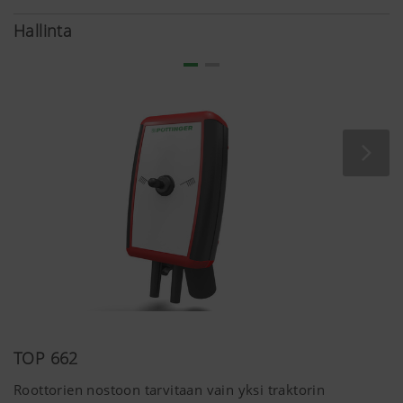
Me käytämme useiden yhteistyökumppaneiden
Hallinta
tarjoamia verkkoteknologioita (mukaan lukien
evästeet) varmistaaksemme, että näytämme
sinulle oleellista sisältöä nettisivuillamme ja
sosiaalisen median kanavissa. Tämä tarkoittaa
sitä, että näytettävä sisältö on mukautettua ja se
riippuu tavasta, jolla käytät nettisivujamme.
Evästeiden (cookies) käyttötarkoitus
YouTube
Nettisivuillamme on linkkejä YouTube-vid
käytämme YouTuben tarjoamaa laajennet
tietojensuojausta. YouTube ei tallenna mi
käyttäjistä tälle nettisivulle, paitsi jos kat
videoita. Lisätietoja saat täältä:
https://support.google.com/youtube/an
TOP 662
hl=dehttps://www.google.de/intl/de/polic
Me emme voi hallita YouTuben evästeitä,
Roottorien nostoon tarvitaan vain yksi traktorin