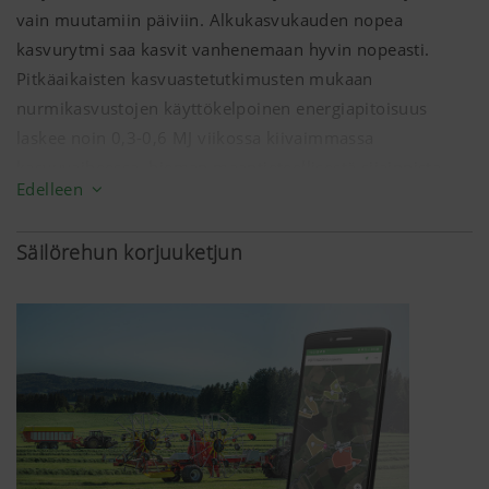
vain muutamiin päiviin. Alkukasvukauden nopea
kasvurytmi saa kasvit vanhenemaan hyvin nopeasti.
Pitkäaikaisten kasvuastetutkimusten mukaan
nurmikasvustojen käyttökelpoinen energiapitoisuus
laskee noin 0,3-0,6 MJ viikossa kiivaimmassa
kasvuvaiheessa, hieman maantieteellisestä sijainnista
Edelleen
riippuen.
Jotta saat korjattua sekä suuria että laadukkaita satoja,
Säilörehun korjuuketjun
tarvitset luotettavia nurmenkorjuukoneita.