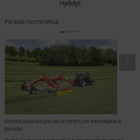
Hyödyt
Parasta nurmirehua
Korkealaatuinen perusnurmirehu on menestyksesi
perusta
Huippulaatuisen nurmirehun tuotanto rehunurmista,