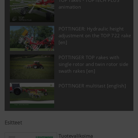
TOP rakes - TOPTECH PLUS
animation
PÖTTINGER: Hydraulic height
adjustment on the TOP 722 rake
[en]
PÖTTINGER TOP rakes with
single rotor and twin rotor side
swath rakes [en]
PÖTTINGER multitast [english]
Esitteet
Tuotevalikoima