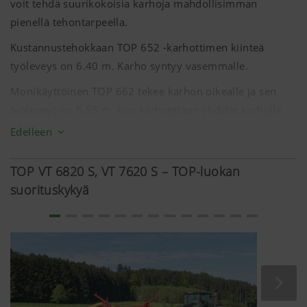
voit tehdä suurikokoisia karhoja mahdollisimman
pienellä tehontarpeella.
Analyysi ja tilastointi
Kustannustehokkaan TOP 652 -karhottimen kiinteä
työleveys on
6.40 m
. Karho syntyy vasemmalle.
Ponnistelemme jatkuvasti parantaaksemme
Monikäyttöinen TOP 662 tekee karhon oikealle ja sen
nettisivujemme käyttäjäystävällisyyttä ja
työleveys on
6,55 m
, kun karhotetaan yhdelle karholle.
toiminnallisuutta. Tämän takia käytämme
Voit myös valita kaksoiskarhon muodostuksen, jolloin
analysointitekniikoita (mukaan lukien evästeet),
Edelleen
jotka tarkkailevat ja arvioivat anonyymisti sitä,
työleveys on
7,3 m
.
mitä nettisivujemme sisältöjä käytetään ja
TOP VT 6820 S, VT 7620 S – TOP-luokan
suorituskykyä
Evästeiden
Kesto
(cookies)
käyttötarkoitus
Google
Analyysi
6
Analytics
nettisivujen
Kuukautta
käyttötavasta on