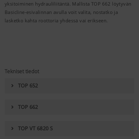
estää nämä evästeet oman selaimesi aset
yksitoiminen hydrauliliitäntä. Mallista TOP 662 löytyvän
Basicline-esivalinnan avulla voit valita, nostatko ja
lasketko kahta roottoria yhdessä vai erikseen.
Tekniset tiedot
Lisätietoja
TOP 652
TOP 662
TOP VT 6820 S