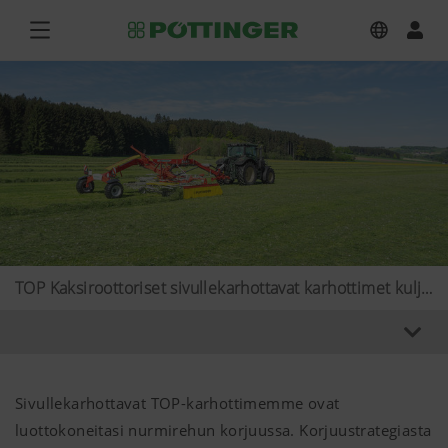
TOP Kaksiroottoriset sivullekarhottavat karhottimet kuljetusalustalla
Sivullekarhottavat TOP-karhottimemme ovat
luottokoneitasi nurmirehun korjuussa. Korjuustrategiasta