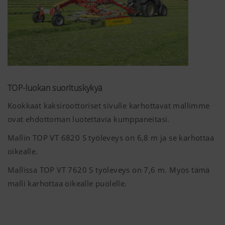
käytössä (katso
alta).
TOP-luokan suorituskykyä
Kookkaat kaksiroottoriset sivulle karhottavat mallimme
ovat ehdottoman luotettavia kumppaneitasi.
Mallin TOP VT 6820 S työleveys on
6,8 m
ja se karhottaa
oikealle.
Mallissa TOP VT 7620 S työleveys on
7,6 m
. Myös tämä
Lisätietoja
malli karhottaa oikealle puolelle.
Markkinointi