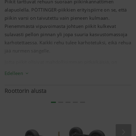
Piikit tarttuvat rehuun suoraan piikinkannattimen
alapuolella. PÖTTINGER-piikkien erityispiirre on se, että
piikin varsi on taivutettu vain pieneen kulmaan.
Pienemmästä vipuvoimasta johtuen piikit kulkevat
sulavasti pellon pinnan yli jopa suuria kasvustomassoja
karhotettaessa. Kaikki rehu tulee karhotetuksi, eikä rehua
jää nurmen sängelle.
Jotta piikit olisivat mahdollisimman pitkäikäisiä, on
jokaisen piikkivarren uloin piikkipari hieman lyhyempi ja
Edelleen
paksumpi kuin muut piikit. Piikkien katkeamiset ovat
vähäisempiä. Piikkien turvakiinnitysjärjestelmä estää
Roottorin alusta
katkenneita piikkejä joutumasta karhon sekaan.