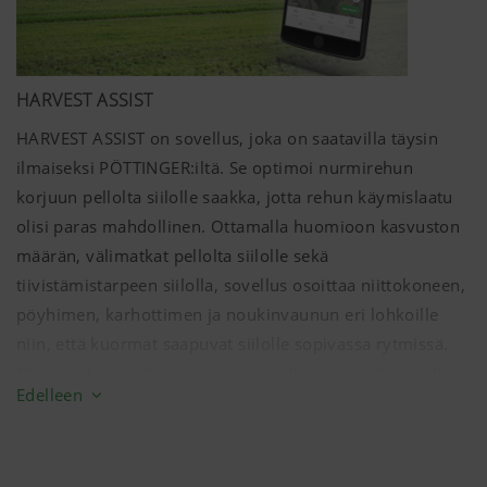
HARVEST ASSIST
HARVEST ASSIST on sovellus, joka on saatavilla täysin
ilmaiseksi PÖTTINGER:iltä. Se optimoi nurmirehun
korjuun pellolta siilolle saakka, jotta rehun käymislaatu
olisi paras mahdollinen. Ottamalla huomioon kasvuston
määrän, välimatkat pellolta siilolle sekä
tiivistämistarpeen siilolla, sovellus osoittaa niittokoneen,
pöyhimen, karhottimen ja noukinvaunun eri lohkoille
niin, että kuormat saapuvat siilolle sopivassa rytmissä.
Näin voidaan välttää ruuhkat ja pullonkaulat. Saatavilla
Edelleen
iOS- ja Android-käyttöjärjestelmille, joten sovellus
voidaan asentaa mihin tahansa älypuhelimeen.
Lohkot voidaan lisätä vain muutamassa eri vaiheessa ja