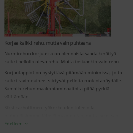
Tästä syystä PÖTTINGER tarjoaa sinulle koneita, jotka
auttavat korjaamaan nurmirehua siististi, puhtaasti ja
pienellä hävikillä: TOP-karhottimet.
Korjaa kaikki rehu, mutta vain puhtaana
Nurmirehun korjuussa on olennaista saada kerättyä
kaikki pellolla oleva rehu. Mutta tosiaankin vain rehu.
Korjuutappiot on pystyttävä pitämään minimissä, jotta
kaikki ravintoaineet siirtyvät pellolta ruokintapöydälle.
Samalla rehun maakontaminaatioita pitää pyrkiä
välttämään.
Siksi karhottimen työkorkeuden tulee olla
mahdollisimman lähellä maanpintaa, mutta se ei saa
raapia maata. Meidän TOP-karhottimemme vastaavat
Edelleen
näihin vaatimuksiin täsmällisesti.