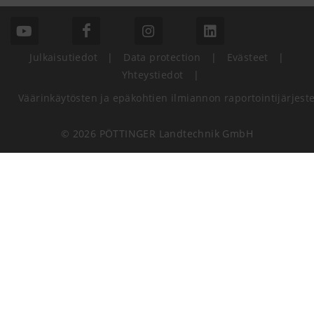
Julkaisutiedot
|
Data protection
|
Evästeet
|
Yhteystiedot
|
Väärinkäytösten ja epäkohtien ilmiannon raportointijärjest
© 2026 PÖTTINGER Landtechnik GmbH