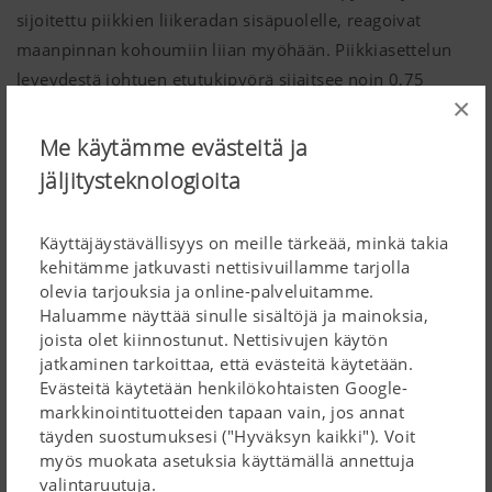
sijoitettu piikkien liikeradan sisäpuolelle, reagoivat
maanpinnan kohoumiin liian myöhään. Piikkiasettelun
leveydestä johtuen etutukipyörä sijaitsee noin 0,75
×
metrin päässä uloimpien piikkien liikeradasta.
Me käytämme evästeitä ja
Ainoa asia, joka auttaa tässä, on piikkien etupuolella
jäljitysteknologioita
kulkeva tukipyörä. PÖTTINGER:in MULTITAST-
tukipyöräjärjestelmä tunnistaa maanpinnan kumpareet
Edelleen
uloimmaisen piikin etupuolella ja kallistaa roottoria
Käyttäjäystävällisyys on meille tärkeää, minkä takia
kehitämme jatkuvasti nettisivuillamme tarjolla
ylöspäin kohoumien kohdalla. Kumpareen huipulla se
TOPTECH PLUS -roottoriyksikkö
olevia tarjouksia ja online-palveluitamme.
ohjaa roottoria alaspäin, kunnes roottorin sisäpuolelle
Haluamme näyttää sinulle sisältöjä ja mainoksia,
sijoitetut pyörät ottavat hallinnan käsiinsä. Tämä tarjoaa
joista olet kiinnostunut. Nettisivujen käytön
aina ihanteellisen piikkien ja pellonpinnan välisen
jatkaminen tarkoittaa, että evästeitä käytetään.
välimatkan. Lopputuloksena nurmirehun kontaminaatiot
Evästeitä käytetään henkilökohtaisten Google-
markkinointituotteiden tapaan vain, jos annat
ja karhotustappiot jäävät selkeästi minimiin.
täyden suostumuksesi ("Hyväksyn kaikki"). Voit
myös muokata asetuksia käyttämällä annettuja
valintaruutuja.