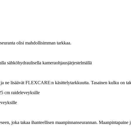
 seuranta olisi mahdollisimman tarkkaa.
avalla sähköhydraulisella kameraohjausjärjestelmällä
 ja ne lisäävät FLEXCARE:n käsittelytarkkuutta. Tasainen kulku on t
25 cm
raideleveyksille
eveyksille
een, joka takaa ihanteellisen maanpinnanseurannan. Maanpintapaine ja 