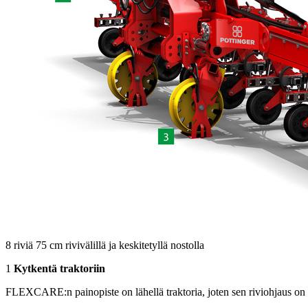
8 riviä
75 cm
rivivälillä ja keskitetyllä nostolla
1
Kytkentä traktoriin
FLEXCARE:n painopiste on lähellä traktoria, joten sen riviohjaus on 