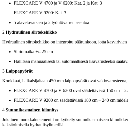
FLEXCARE V 4700 ja V 6200: Kat. 2 ja Kat. 3
FLEXCARE V 9200: Kat. 3
5 alavetovarsien ja 2 työntövarren asentoa
2
Hydraulinen siirtokehikko
Hydraulinen siirtokehikko on integroitu päärunkoon, jotta kasvirivien
Siirtomatka +/-
25 cm
Hallitaan manuaalisesti tai automaattisesti lisävarusteeksi saat
3
Laippapyörät
Kookkaat, halkaisijaltaan
450 mm
laippapyörät ovat vakiovarusteena,
FLEXCARE V 4700 ja V 6200 ovat säädettävissä
150 cm
–
2
FLEXCARE V 9200 on säädettävissä
180 cm
–
240 cm
raidel
4
Suunnikasmainen kiinnitys
Jokainen muokkainelementti on kytketty suunnikasmaiseen kiinnikkees
kaksitoimisella hydraulisylinterillä.