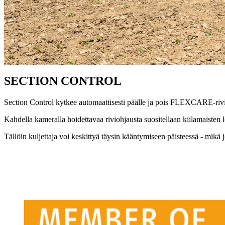
SECTION CONTROL
Section Control kytkee automaattisesti päälle ja pois FLEXCARE-rivivä
Kahdella kameralla hoidettavaa riviohjausta suositellaan kiilamaisten 
Tällöin kuljettaja voi keskittyä täysin kääntymiseen päisteessä - mik