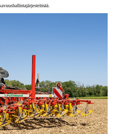
kavuushallintajärjestelmää.