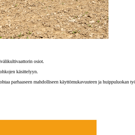
likultivaattorin osiot.
lohkojen käsittelyyn.
ä johtaa parhaaseen mahdolliseen käyttömukavuuteen ja huippuluokan työ