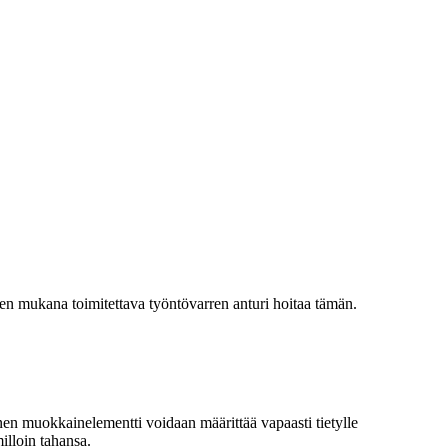
een mukana toimitettava työntövarren anturi hoitaa tämän.
nen muokkainelementti voidaan määrittää vapaasti tietylle
illoin tahansa.