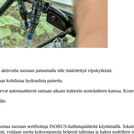
aktivoida suoraan painamalla sille määritettyä vipukytkintä.
an kohdistaa hydraulista painetta.
evat automaattisesti samaan aikaan traktorin nostolaitteen kanssa. Kon
lle.
staa suoraan sertifioituja ISOBUS-hallintapäätteitä käyttämällä. Jokai
sti, voidaan useita kokoonpanoja helposti tallentaa ja hakea uudelleen m