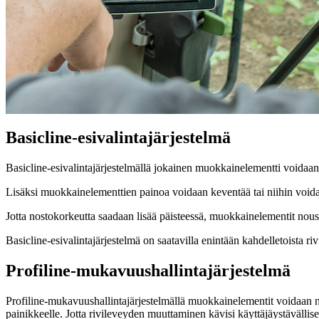
Basicline-esivalintajärjestelmä
Basicline-esivalintajärjestelmällä jokainen muokkainelementti voidaan 
Lisäksi muokkainelementtien painoa voidaan keventää tai niihin voida
Jotta nostokorkeutta saadaan lisää päisteessä, muokkainelementit nous
Basicline-esivalintajärjestelmä on saatavilla enintään kahdelletoista rivi
Profiline-mukavuushallintajärjestelmä
Profiline-mukavuushallintajärjestelmällä muokkainelementit voidaan no
painikkeelle. Jotta rivileveyden muuttaminen kävisi käyttäjäystävällise