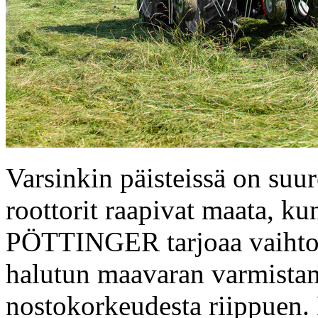
Varsinkin päisteissä on suur
roottorit raapivat maata, ku
PÖTTINGER tarjoaa vaihtoe
halutun maavaran varmistam
nostokorkeudesta riippuen. 