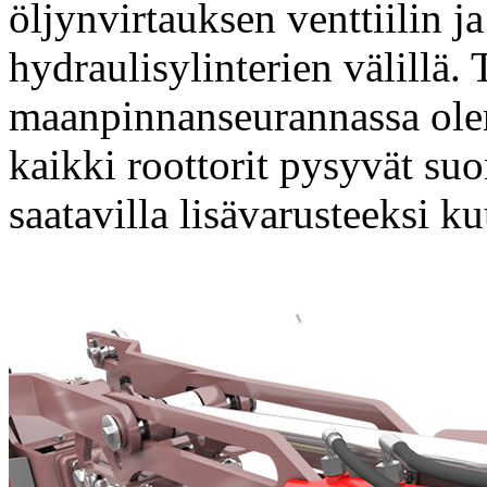
öljynvirtauksen venttiilin ja
hydraulisylinterien välillä. T
maanpinnanseurannassa olen
kaikki roottorit pysyvät s
saatavilla lisävarusteeksi 