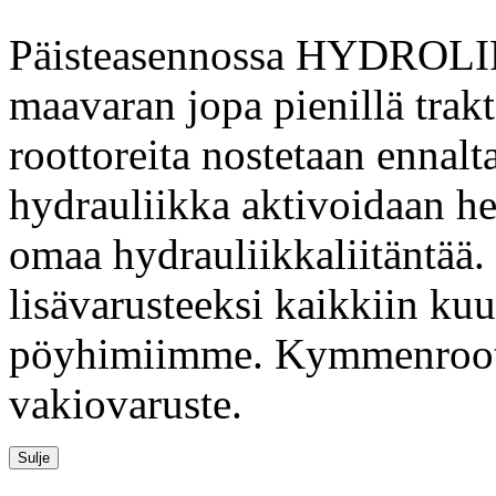
Päisteasennossa HYDROLIFT
maavaran jopa pienillä trakt
roottoreita nostetaan ennal
hydrauliikka aktivoidaan het
omaa hydrauliikkaliitäntä
lisävarusteeksi kaikkiin kuu
pöyhimiimme. Kymmenroott
vakiovaruste.
Sulje