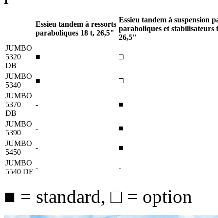
Essieu tandem à suspension pa
Essieu tandem à ressorts
paraboliques et stabilisateurs
paraboliques
18 t
, 26,5"
26,5"
JUMBO
5320
■
□
DB
JUMBO
■
□
5340
JUMBO
5370
-
■
DB
JUMBO
-
■
5390
JUMBO
-
■
5450
JUMBO
-
-
5540 DF
■ = standard, □ = option