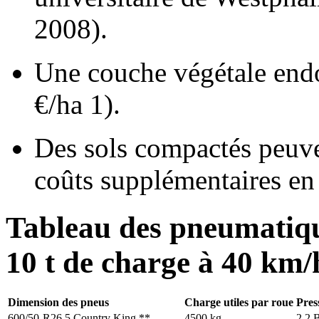
2008).
Une couche végétale end
€/ha 1).
Des sols compactés peuve
coûts supplémentaires en 
Tableau des pneumatiq
10 t de charge à 40 km/
Dimension des pneus
Charge utiles par roue
Pres
600/50-R26,5 Country King **
4500 kg
2,2 