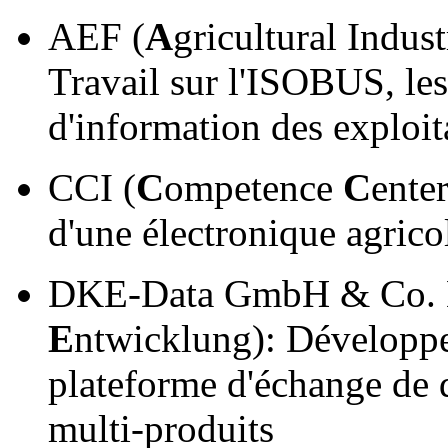
AEF (
A
gricultural Indus
Travail sur l'ISOBUS, les
d'information des exploit
CCI (
C
ompetence
C
ente
d'une électronique agrico
DKE-Data GmbH & Co. 
E
ntwicklung): Développe
plateforme d'échange de 
multi-produits