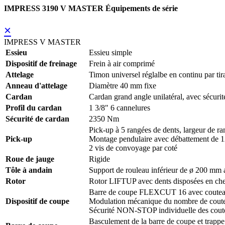
IMPRESS 3190 V MASTER Équipements de série
×
IMPRESS V MASTER
Essieu
Essieu simple
Dispositif de freinage
Frein à air comprimé
Attelage
Timon universel réglalbe en continu par tir
Anneau d'attelage
Diamètre 40 mm fixe
Cardan
Cardan grand angle unilatéral, avec sécuri
Profil du cardan
1 3/8" 6 cannelures
Sécurité de cardan
2350 Nm
Pick-up à 5 rangées de dents, largeur de
Pick-up
Montage pendulaire avec débattement de 
2 vis de convoyage par coté
Roue de jauge
Rigide
Tôle à andain
Support de rouleau inférieur de ø 200 mm 
Rotor
Rotor LIFTUP avec dents disposées en chev
Barre de coupe FLEXCUT 16 avec coute
Dispositif de coupe
Modulation mécanique du nombre de cout
Sécurité NON-STOP individuelle des cout
Basculement de la barre de coupe et trapp