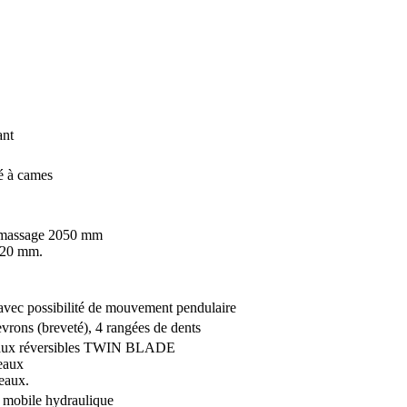
ant
té à cames
 ramassage 2050 mm
120 mm.
avec possibilité de mouvement pendulaire
rons (breveté), 4 rangées de dents
aux réversibles TWIN BLADE
eaux
eaux.
e mobile hydraulique