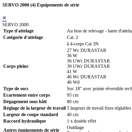
SERVO 2000 (4) Équipements de série
×
SERVO 2000
Type d'attelage
Au bras de relevage - barre d'attel
Catégorie d'attelage
Cat. 2
à 4-corps Cat 3N
27 Wc DURASTAR
36 W
36 UWc DURASTAR
Corps pleins
39 UWc DURASTAR
41 W
46 Wc DURASTAR
46 Wd
Type de socs
Soc 18" avec pointe réversible 
Ecartement entre corps
95 cm
Dégagement sous bâti
80 cm
Réglage de la largeur de travail
5 largeurs de travail fixes réglable
Largeur de coupe standard
40 cm
Raccord hydraulique
1 x double effet
Outillage
Autres équipements de série