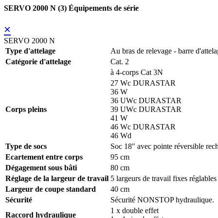
SERVO 2000 N (3) Équipements de série
×
SERVO 2000 N
Type d'attelage
Au bras de relevage - barre d'attel
Catégorie d'attelage
Cat. 2
à 4-corps Cat 3N
27 Wc DURASTAR
36 W
36 UWc DURASTAR
Corps pleins
39 UWc DURASTAR
41 W
46 Wc DURASTAR
46 Wd
Type de socs
Soc 18" avec pointe réversible 
Ecartement entre corps
95 cm
Dégagement sous bâti
80 cm
Réglage de la largeur de travail
5 largeurs de travail fixes réglable
Largeur de coupe standard
40 cm
Sécurité
Sécurité NONSTOP hydraulique.
1 x double effet
Raccord hydraulique