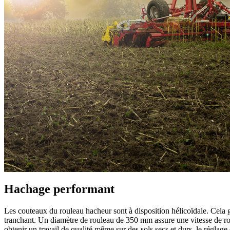
Hachage performant
Les couteaux du rouleau hacheur sont à disposition hélicoïdale. Cela g
tranchant. Un diamètre de rouleau de
350 mm
assure une vitesse de ro
obtenir un travail de qualité même sur des sols secs et durs, le réglage