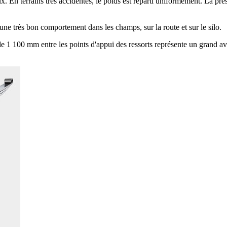
 En terrains très accidentés, le poids est réparti uniformément. La press
 une très bon comportement dans les champs, sur la route et sur le silo.
 de 1 100 mm entre les points d'appui des ressorts représente un grand a