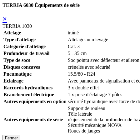
TERRIA 6030 Équipements de série
×
TERRIA 1030
Attelage
traîné
Type d'attelage
Attelage au relevage
Catégorie d'attelage
Cat. 3
Profondeur de travail
5 - 35 cm
Type de socs
Soc pointu avec déflecteur et aileron
Disques concaves
crénelés avec sécurité
Pneumatique
15.5/80 - R24
Eclairage
Avec panneaux de signalisation et éc
Raccords hydrauliques
3 x double effet
Branchement électrique
1 x prise d'éclairage 7 pôles
Autres équipements en option
sécurité hydraulique avec force de 
Support de rouleau
Tôle latérale
Autres équipements de série
réajustement de la profondeur de tr
Sécurité mécanique NOVA
Roues de jauges
Fermer