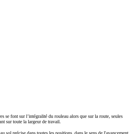
 se font sur l’intégralité du rouleau alors que sur la route, seules
 sur toute la largeur de travail.
 au sol précise dans toutes les positions, dans le sens de l'avancement