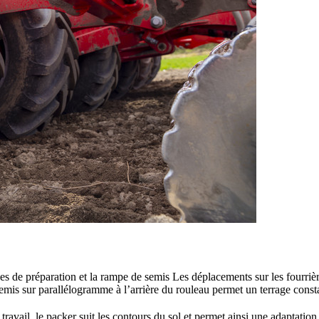
s de préparation et la rampe de semis Les déplacements sur les fourrières
is sur parallélogramme à l’arrière du rouleau permet un terrage constant
travail, le packer suit les contours du sol et permet ainsi une adaptation