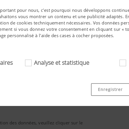
 important pour nous, c'est pourquoi nous développons continue
ouhaitons vous montrer un contenu et une publicité adaptés. En 
isation de cookies techniquement nécessaires. Vos données pers
ment si vous donnez votre consentement en cliquant sur « to
ge personnalisé à l'aide des cases à cocher proposées.
aires
Analyse et statistique
essaires
Téléphone*
ookies aident à rendre ce site internet plus accessible et convi
Enregistrer
 fonctionnalités de base, comme la navigation sur le site int
 ou la demande de votre consentement. Ce site internet ne fo
mentionnés.
ion des données, veuillez cliquer sur le
Objectif des cookies