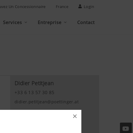
uvez Un Concessionnaire
France
Login
Services
Entreprise
Contact
Didier Petitjean
+33 6 13 57 30 85
didier.petitjean@poettinger.at
×