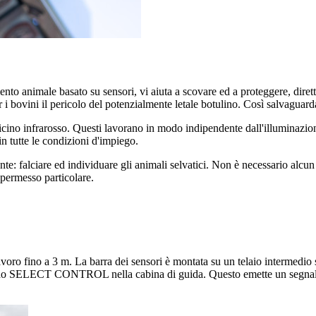
 animale basato su sensori, vi aiuta a scovare ed a proteggere, direttame
 i bovini il pericolo del potenzialmente letale botulino. Così salvaguarda
l vicino infrarosso. Questi lavorano in modo indipendente dall'illumina
n tutte le condizioni d'impiego.
alciare ed individuare gli animali selvatici. Non è necessario alcun 
ermesso particolare.
o fino a 3 m. La barra dei sensori è montata su un telaio intermedio sul
ndo SELECT CONTROL nella cabina di guida. Questo emette un segnale di