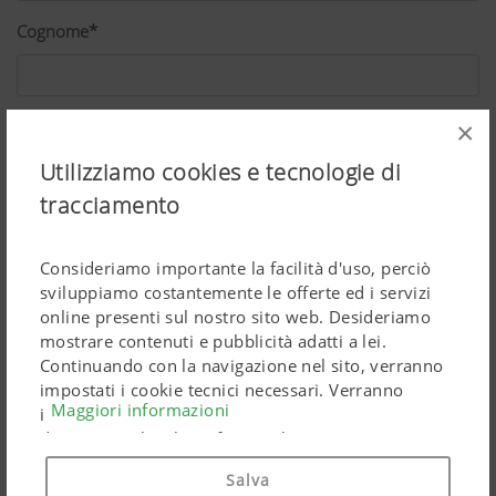
Cognome*
Via*
×
Utilizziamo cookies e tecnologie di
tracciamento
CAP*
Consideriamo importante la facilità d'uso, perciò
sviluppiamo costantemente le offerte ed i servizi
Luogo*
online presenti sul nostro sito web. Desideriamo
mostrare contenuti e pubblicità adatti a lei.
Continuando con la navigazione nel sito, verranno
impostati i cookie tecnici necessari. Verranno
Maggiori informazioni
Paese*
impiegati prodotti di Google Marketing riguardanti
dati personali solo se fornirà il suo pieno consenso
("Acconsento a tutti"). Potrà anche effettuare
Salva
impostazioni personalizzate tramite le caselle di