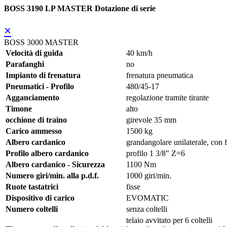
BOSS 3190 LP MASTER Dotazione di serie
×
BOSS 3000 MASTER
Velocità di guida
40 km/h
Parafanghi
no
Impianto di frenatura
frenatura pneumatica
Pneumatici - Profilo
480/45-17
Agganciamento
regolazione tramite tirante
Timone
alto
occhione di traino
girevole 35 mm
Carico ammesso
1500 kg
Albero cardanico
grandangolare unilaterale, con 
Profilo albero cardanico
profilo 1 3/8" Z=6
Albero cardanico - Sicurezza
1100 Nm
Numero giri/min. alla p.d.f.
1000 giri/min.
Ruote tastatrici
fisse
Dispositivo di carico
EVOMATIC
Numero coltelli
senza coltelli
telaio avvitato per 6 coltelli