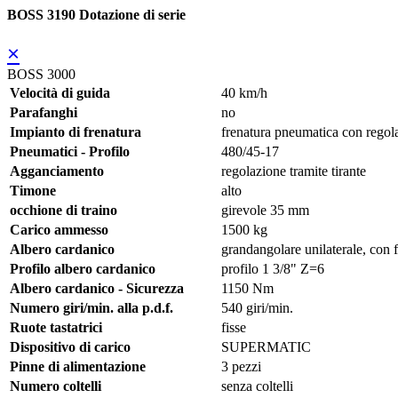
BOSS 3190 Dotazione di serie
×
BOSS 3000
Velocità di guida
40 km/h
Parafanghi
no
Impianto di frenatura
frenatura pneumatica con rego
Pneumatici - Profilo
480/45-17
Agganciamento
regolazione tramite tirante
Timone
alto
occhione di traino
girevole 35 mm
Carico ammesso
1500 kg
Albero cardanico
grandangolare unilaterale, con 
Profilo albero cardanico
profilo 1 3/8" Z=6
Albero cardanico - Sicurezza
1150 Nm
Numero giri/min. alla p.d.f.
540 giri/min.
Ruote tastatrici
fisse
Dispositivo di carico
SUPERMATIC
Pinne di alimentazione
3 pezzi
Numero coltelli
senza coltelli