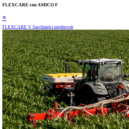
FLEXCARE con AMICO F
×
FLEXCARE V Sarchiatrici pieghevoli