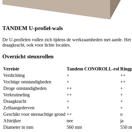
TANDEM U-profiel-wals
De U-profielen vullen zich tijdens de werkzaamheden met aarde. Het d
draagkracht, ook voor lichte locaties.
Overzicht steunrollen
Vereiste
Tandem CONOROLL-rol
Ringp
Verdichting
+
++
Vochtige omstandigheden
+
++
Droge omstandigheden
++
+
Verkruimeling
++
+
Draagkracht
+
+
Zelfaangedreven
+
+
Geschikt voor steenachtige grond
++
o
Afstrijker
nee
ja
Diameter in mm
560 mm
550 