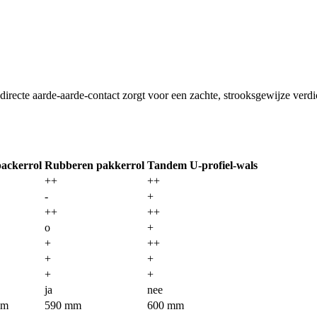
irecte aarde-aarde-contact zorgt voor een zachte, strooksgewijze verdi
ackerrol
Rubberen pakkerrol
Tandem U-profiel-wals
++
++
-
+
++
++
o
+
+
++
+
+
+
+
ja
nee
mm
590 mm
600 mm