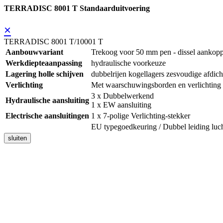
TERRADISC 8001 T Standaarduitvoering
×
TERRADISC 8001 T/10001 T
Aanbouwvariant
Trekoog voor 50 mm pen - dissel aankopp
Werkdiepteaanpassing
hydraulische voorkeuze
Lagering holle schijven
dubbelrijen kogellagers zesvoudige afdich
Verlichting
Met waarschuwingsborden en verlichting
3 x Dubbelwerkend
Hydraulische aansluiting
1 x EW aansluiting
Electrische aansluitingen
1 x 7-polige Verlichting-stekker
EU typegoedkeuring / Dubbel leiding luc
sluiten