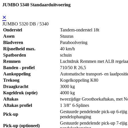
JUMBO 5340 Standaarduitvoering
×
JUMBO 5320 DB / 5340
Onderstel
Tandem-onderstel 18t
Assen
Stuuras
Bladveren
Paraboolvering
Rijsnelheid max.
40 km/h
Spatborden
schuin
Remmen
Luchtdruk Remmen met ALB regelaar
Banden - profiel
710/50 R 26,5
Aankoppeling
Automatische transport- en laadpositi
Trekoog
Kogelkoppeling K80
Draagkracht
3000 kg
Kogeldruk (optie)
4000 kg
Aftakas
tweezijdige Groothoekaftakas, met 
Aftakas profiel
1 3/8" 6-Splines
Gestuurde pendelende pick-up 6-riji
Pick-up
pendelophanging
Gestuurde pendelende pick-up 7-riji
Pick-up (optioneel)