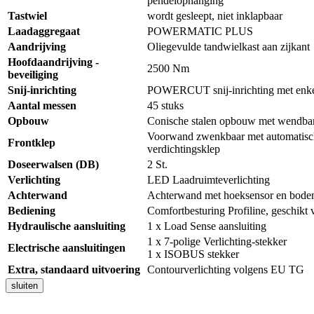
pendelophanging
Tastwiel
wordt gesleept, niet inklapbaar
Laadaggregaat
POWERMATIC PLUS
Aandrijving
Oliegevulde tandwielkast aan zijkant
Hoofdaandrijving -
2500 Nm
beveiliging
Snij-inrichting
POWERCUT snij-inrichting met e
Aantal messen
45 stuks
Opbouw
Conische stalen opbouw met wendbar
Voorwand zwenkbaar met automatisch
Frontklep
verdichtingsklep
Doseerwalsen (DB)
2 St.
Verlichting
LED Laadruimteverlichting
Achterwand
Achterwand met hoeksensor en bodem
Bediening
Comfortbesturing Profiline, geschik
Hydraulische aansluiting
1 x Load Sense aansluiting
1 x 7-polige Verlichting-stekker
Electrische aansluitingen
1 x ISOBUS stekker
Extra, standaard uitvoering
Contourverlichting volgens EU TG
sluiten