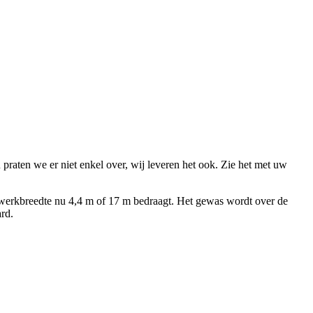
aten we er niet enkel over, wij leveren het ook. Zie het met uw
e werkbreedte nu
4,4 m
of
17 m
bedraagt. Het gewas wordt over de
ard.