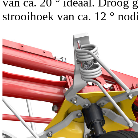
van ca.
20 °
ideaal. Droog g
strooihoek van ca.
12 °
nodi