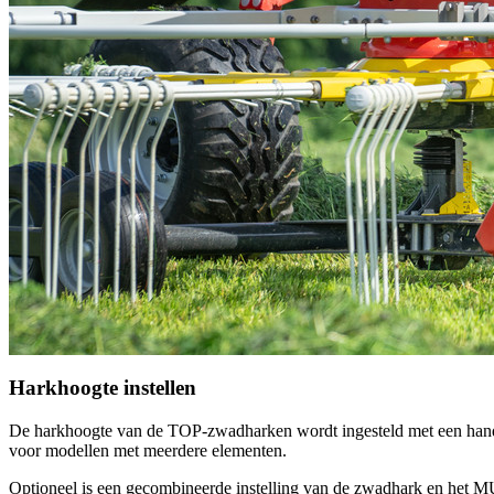
Harkhoogte instellen
De harkhoogte van de TOP-zwadharken wordt ingesteld met een handsli
voor modellen met meerdere elementen.
Optioneel is een gecombineerde instelling van de zwadhark en het