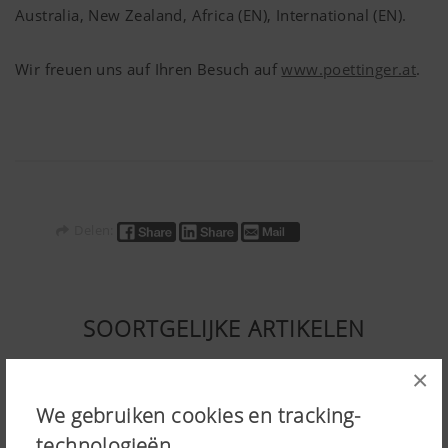
Australia, New Zealand, Africa (EN), International (EN).
Wir freuen uns auf Ihren Besuch auf
www.poettinger.at
.
Delen:
SOORTGELIJKE ARTIKELEN
×
We gebruiken cookies en tracking-
technologieën