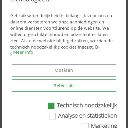
Gebruiksvriendelijkheid is belangrijk voor ons en
daarom verbeteren we onze aanbiedingen en
online diensten voortdurend op de website. We
willen u geschikte inhoud en advertenties laten
zien. Als u de website blijft gebruiken, worden de
technisch noodzakelijke cookies ingezet. Bij
Meer info
persoonsgebonden Google Marketing-producten
worden cookies alleen ingezet, wanneer u hiervoor
Update voor HARVEST ASSIST
toestemming heeft gegeven ("Alles toestaan"). U
Opslaan
16.07.2026
kunt bovendien de instellingen wijzigen met behulp
Pöttinger-app optimaliseert de voeroogst
van de selectievakjes.
Select all
Technisch noodzakelijk
Technisch noodzakelijk
Analyse en statistieken
Marketing