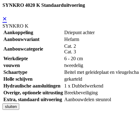
SYNKRO 4020 K Standaarduitvoering
×
SYNKRO K
Aankoppeling
Driepunt achter
Aanbouwvariant
Hefarm
Cat. 2
Aanbouwcategorie
Cat. 3
Werkdiepte
6 - 20 cm
vouwen
tweedelig
Schaartype
Beitel met geleideplaat en vleugelscha
Holle schijven
gekarteld
Hydraulische aansluitingen
1 x Dubbelwerkend
Overige, optionele uitrusting
Breekbeveiliging
Extra, standaard uitvoering
Aanbouwdelen steunrol
sluiten