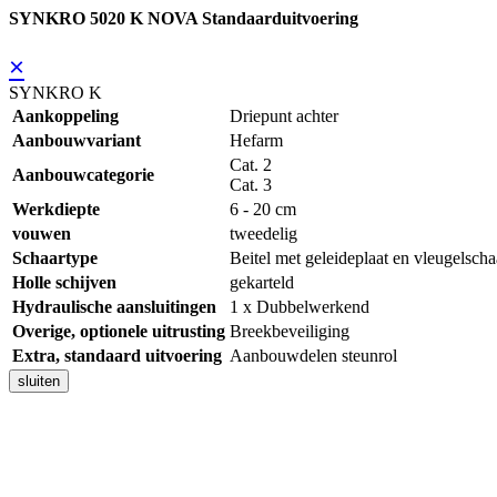
SYNKRO 5020 K NOVA Standaarduitvoering
×
SYNKRO K
Aankoppeling
Driepunt achter
Aanbouwvariant
Hefarm
Cat. 2
Aanbouwcategorie
Cat. 3
Werkdiepte
6 - 20 cm
vouwen
tweedelig
Schaartype
Beitel met geleideplaat en vleugelscha
Holle schijven
gekarteld
Hydraulische aansluitingen
1 x Dubbelwerkend
Overige, optionele uitrusting
Breekbeveiliging
Extra, standaard uitvoering
Aanbouwdelen steunrol
sluiten