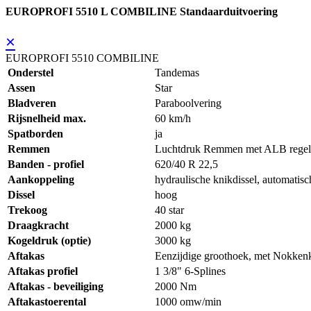
EUROPROFI 5510 L COMBILINE Standaarduitvoering
×
EUROPROFI 5510 COMBILINE
Onderstel
Tandemas
Assen
Star
Bladveren
Paraboolvering
Rijsnelheid max.
60 km/h
Spatborden
ja
Remmen
Luchtdruk Remmen met ALB regel
Banden - profiel
620/40 R 22,5
Aankoppeling
hydraulische knikdissel, automatisc
Dissel
hoog
Trekoog
40 star
Draagkracht
2000 kg
Kogeldruk (optie)
3000 kg
Aftakas
Eenzijdige groothoek, met Nokken
Aftakas profiel
1 3/8" 6-Splines
Aftakas - beveiliging
2000 Nm
Aftakastoerental
1000 omw/min