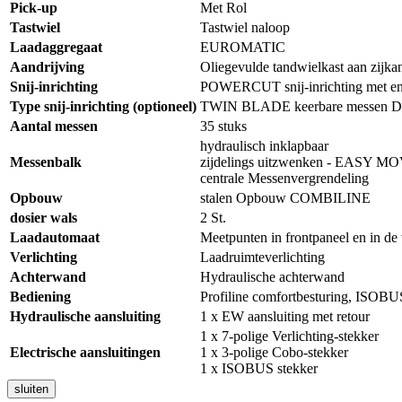
Pick-up
Met Rol
Tastwiel
Tastwiel naloop
Laadaggregaat
EUROMATIC
Aandrijving
Oliegevulde tandwielkast aan zijka
Snij-inrichting
POWERCUT snij-inrichting met
Type snij-inrichting (optioneel)
TWIN BLADE keerbare messen
Aantal messen
35 stuks
hydraulisch inklapbaar
Messenbalk
zijdelings uitzwenken - EASY M
centrale Messenvergrendeling
Opbouw
stalen Opbouw COMBILINE
dosier wals
2 St.
Laadautomaat
Meetpunten in frontpaneel en in de
Verlichting
Laadruimteverlichting
Achterwand
Hydraulische achterwand
Bediening
Profiline comfortbesturing, ISOBUS
Hydraulische aansluiting
1 x EW aansluiting met retour
1 x 7-polige Verlichting-stekker
Electrische aansluitingen
1 x 3-polige Cobo-stekker
1 x ISOBUS stekker
sluiten