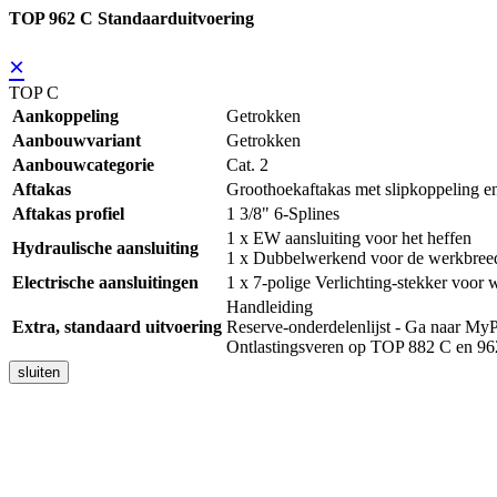
TOP 962 C Standaarduitvoering
×
TOP C
Aankoppeling
Getrokken
Aanbouwvariant
Getrokken
Aanbouwcategorie
Cat. 2
Aftakas
Groothoekaftakas met slipkoppeling en
Aftakas profiel
1 3/8" 6-Splines
1 x EW aansluiting voor het heffen
Hydraulische aansluiting
1 x Dubbelwerkend voor de werkbreed
Electrische aansluitingen
1 x 7-polige Verlichting-stekker voor
Handleiding
Extra, standaard uitvoering
Reserve-onderdelenlijst - Ga naar
Ontlastingsveren op TOP 882 C en 9
sluiten