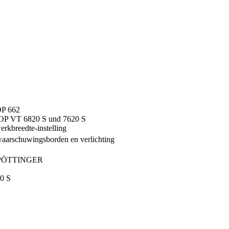
OP 662
TOP VT 6820 S und 7620 S
rkbreedte-instelling
 waarschuwingsborden en verlichting
 MyPÖTTINGER
0 S