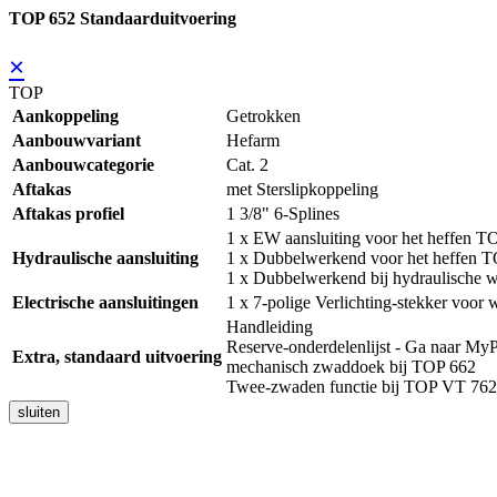
TOP 652 Standaarduitvoering
×
TOP
Aankoppeling
Getrokken
Aanbouwvariant
Hefarm
Aanbouwcategorie
Cat. 2
Aftakas
met Sterslipkoppeling
Aftakas profiel
1 3/8" 6-Splines
1 x EW aansluiting voor het heffen T
Hydraulische aansluiting
1 x Dubbelwerkend voor het heffen 
1 x Dubbelwerkend bij hydraulische we
Electrische aansluitingen
1 x 7-polige Verlichting-stekker voor
Handleiding
Reserve-onderdelenlijst - Ga naar
Extra, standaard uitvoering
mechanisch zwaddoek bij TOP 662
Twee-zwaden functie bij TOP VT 762
sluiten