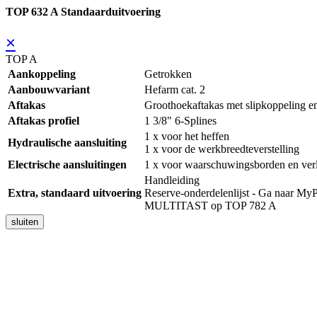
TOP 632 A Standaarduitvoering
×
TOP A
Aankoppeling
Getrokken
Aanbouwvariant
Hefarm cat. 2
Aftakas
Groothoekaftakas met slipkoppeling en
Aftakas profiel
1 3/8" 6-Splines
1 x voor het heffen
Hydraulische aansluiting
1 x voor de werkbreedteverstelling
Electrische aansluitingen
1 x voor waarschuwingsborden en verl
Handleiding
Extra, standaard uitvoering
Reserve-onderdelenlijst - Ga naar
MULTITAST op TOP 782 A
sluiten