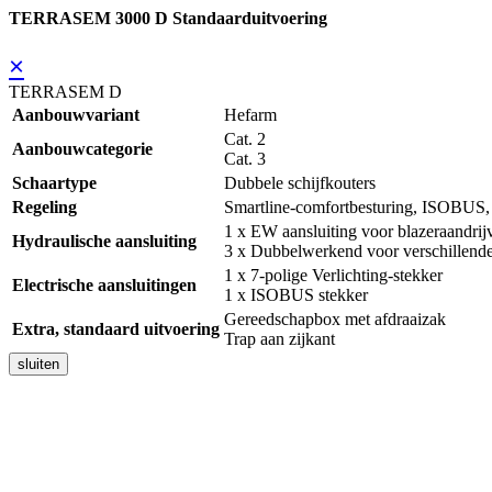
TERRASEM 3000 D Standaarduitvoering
×
TERRASEM D
Aanbouwvariant
Hefarm
Cat. 2
Aanbouwcategorie
Cat. 3
Schaartype
Dubbele schijfkouters
Regeling
Smartline-comfortbesturing, ISOBUS, 
1 x EW aansluiting voor blazeraandrij
Hydraulische aansluiting
3 x Dubbelwerkend voor verschillende
1 x 7-polige Verlichting-stekker
Electrische aansluitingen
1 x ISOBUS stekker
Gereedschapbox met afdraaizak
Extra, standaard uitvoering
Trap aan zijkant
sluiten