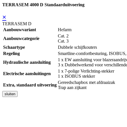
TERRASEM 4000 D Standaarduitvoering
×
TERRASEM D
Aanbouwvariant
Hefarm
Cat. 2
Aanbouwcategorie
Cat. 3
Schaartype
Dubbele schijfkouters
Regeling
Smartline-comfortbesturing, ISOBUS, 
1 x EW aansluiting voor blazeraandrij
Hydraulische aansluiting
3 x Dubbelwerkend voor verschillende
1 x 7-polige Verlichting-stekker
Electrische aansluitingen
1 x ISOBUS stekker
Gereedschapbox met afdraaizak
Extra, standaard uitvoering
Trap aan zijkant
sluiten