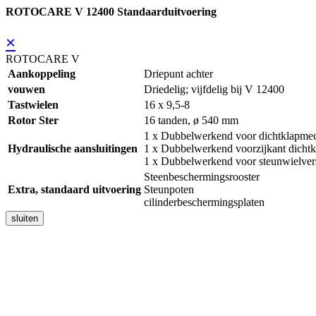
ROTOCARE V 12400 Standaarduitvoering
×
ROTOCARE V
Aankoppeling
Driepunt achter
vouwen
Driedelig; vijfdelig bij V 12400
Tastwielen
16 x 9,5-8
Rotor Ster
16 tanden, ø 540 mm
1 x Dubbelwerkend voor dichtklapme
Hydraulische aansluitingen
1 x Dubbelwerkend voorzijkant dicht
1 x Dubbelwerkend voor steunwielverst
Steenbeschermingsrooster
Extra, standaard uitvoering
Steunpoten
cilinderbeschermingsplaten
sluiten