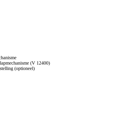
chanisme
klapmechanisme (V 12400)
elling (optioneel)