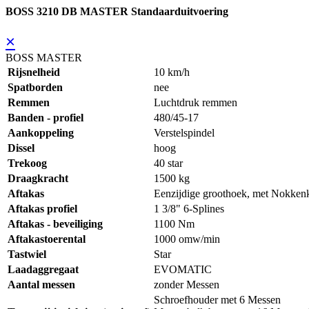
BOSS 3210 DB MASTER Standaarduitvoering
×
BOSS MASTER
Rijsnelheid
10 km/h
Spatborden
nee
Remmen
Luchtdruk remmen
Banden - profiel
480/45-17
Aankoppeling
Verstelspindel
Dissel
hoog
Trekoog
40 star
Draagkracht
1500 kg
Aftakas
Eenzijdige groothoek, met Nokken
Aftakas profiel
1 3/8" 6-Splines
Aftakas - beveiliging
1100 Nm
Aftakastoerental
1000 omw/min
Tastwiel
Star
Laadaggregaat
EVOMATIC
Aantal messen
zonder Messen
Schroefhouder met 6 Messen