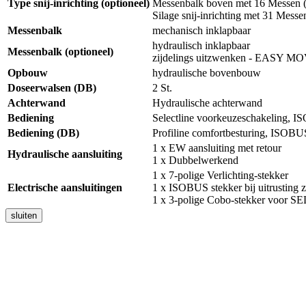
Type snij-inrichting (optioneel)
Messenbalk boven met 16 Messen (
Silage snij-inrichting met 31 Messe
Messenbalk
mechanisch inklapbaar
hydraulisch inklapbaar
Messenbalk (optioneel)
zijdelings uitzwenken - EASY M
Opbouw
hydraulische bovenbouw
Doseerwalsen (DB)
2 St.
Achterwand
Hydraulische achterwand
Bediening
Selectline voorkeuzeschakeling, I
Bediening (DB)
Profiline comfortbesturing, ISOBUS
1 x EW aansluiting met retour
Hydraulische aansluiting
1 x Dubbelwerkend
1 x 7-polige Verlichting-stekker
Electrische aansluitingen
1 x ISOBUS stekker bij uitrusting 
1 x 3-polige Cobo-stekker voo
sluiten