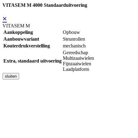
VITASEM M 4000 Standaarduitvoering
×
VITASEM M
Aankoppeling
Opbouw
Aanbouwvariant
Steunrollen
Kouterdrukverstelling
mechanisch
Gereedschap
Multizaaiwielen
Extra, standaard uitvoering
Fijnzaaiwielen
Laadplatform
sluiten