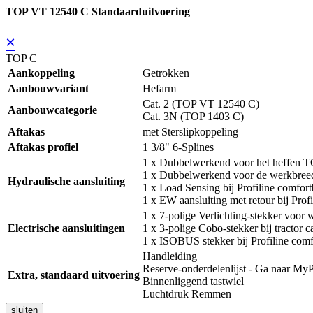
TOP VT 12540 C Standaarduitvoering
×
TOP C
Aankoppeling
Getrokken
Aanbouwvariant
Hefarm
Cat. 2 (TOP VT 12540 C)
Aanbouwcategorie
Cat. 3N (TOP 1403 C)
Aftakas
met Sterslipkoppeling
Aftakas profiel
1 3/8" 6-Splines
1 x Dubbelwerkend voor het heffen
1 x Dubbelwerkend voor de werkbree
Hydraulische aansluiting
1 x Load Sensing bij Profiline comfort
1 x EW aansluiting met retour bij Prof
1 x 7-polige Verlichting-stekker voor
Electrische aansluitingen
1 x 3-polige Cobo-stekker bij tractor 
1 x ISOBUS stekker bij Profiline comf
Handleiding
Reserve-onderdelenlijst - Ga naar
Extra, standaard uitvoering
Binnenliggend tastwiel
Luchtdruk Remmen
sluiten