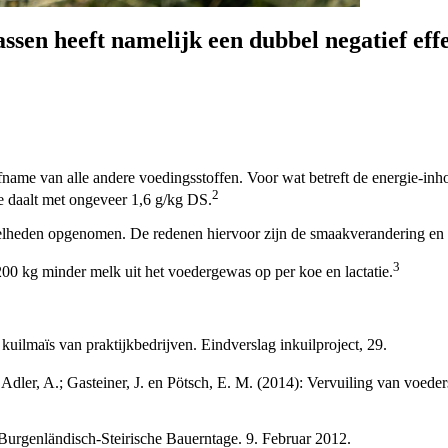
ssen heeft namelijk een dubbel negatief eff
fname van alle andere voedingsstoffen. Voor wat betreft de energie-inh
2
e daalt met ongeveer 1,6 g/kg DS.
heden opgenomen. De redenen hiervoor zijn de smaakverandering en de 
3
200 kg
minder melk uit het voedergewas op per koe en lactatie.
uilmaïs van praktijkbedrijven. Eindverslag inkuilproject, 29.
.; Adler, A.; Gasteiner, J. en Pötsch, E. M. (2014): Vervuiling van voe
. Burgenländisch-Steirische Bauerntage. 9. Februar 2012.