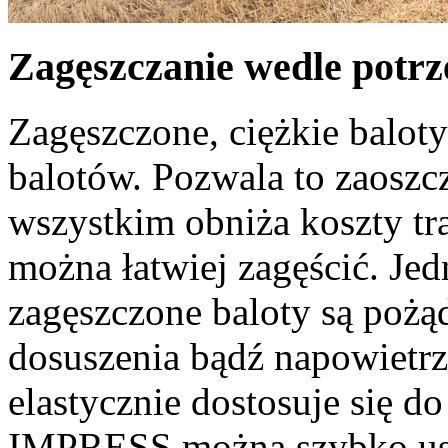
Zagęszczanie wedle potrz
Zagęszczone, ciężkie baloty
balotów. Pozwala to zaoszczę
wszystkim obniża koszty tra
można łatwiej zagęścić. Je
zagęszczone baloty są pożą
dosuszenia bądź napowietrze
elastycznie dostosuje się 
IMPRESS można szybko usta