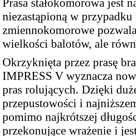
Prasa stałokomorowa jest n
niezastąpioną w przypadku 
zmiennokomorowe pozwalają
wielkości balotów, ale równ
Okrzyknięta przez prasę b
IMPRESS V wyznacza now
pras rolujących. Dzięki duż
przepustowości i najniższ
pomimo najkrótszej długości
przekonujące wrażenie i jes