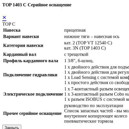
TOP 1403 C Серийное оснащение
×
TOP C
Навеска
прицепная
Вариант навески
нижние тяги – навесная ось
кат. 2 (TOP VT 12540 C)
Категория навески
кат. 3N (TOP 1403 C)
Карданный вал
с трещоткой
Профиль карданного вала
1 3/8", 6-шлиц.
1 x двойного действия для под
1 x двойного действия для рег
Подключение гидравлики
1 x Load Sensing с системой ком
1 x простого действия со свобо
1 x 7-контактный разъем освещ
Электрическое подключение
1 x 3-контактный разъем Cobo н
1 x разъем ISOBUS с системой к
руководство по эксплуатации
Список запасных частей - вы 
Прочее серийное оснащение
внутреннее копирующее колесо
пневматические тормоза
Закрыть