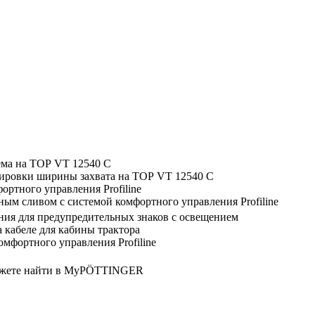
ъема на ТОР VT 12540 C
улировки ширины захвата на ТОР VT 12540 C
фортного управления Profiline
дным сливом с системой комфортного управления Profiline
ения для предупредительных знаков с освещением
а кабеле для кабины трактора
омфортного управления Profiline
можете найти в MyPÖTTINGER