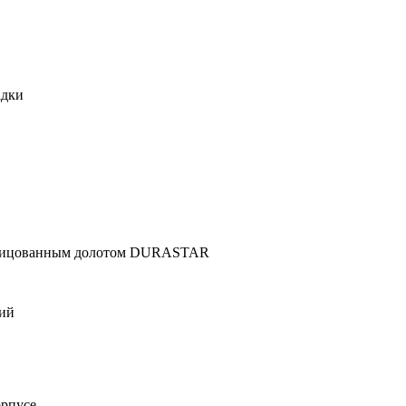
адки
блицованным долотом DURASTAR
тий
орпусе