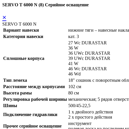
SERVO T 6000 N (8) Серийное оснащение
×
SERVO T 6000 N
Вариант навески
нижние тяги – навесные накл
Категория навески
кат. 3
27 Wc DURASTAR
36 W
36 UWc DURASTAR
Сплошные корпуса
39 UWc DURASTAR
41 W
46 Wc DURASTAR
46 Wd
Тип лемеха
18" сошник с поворотным о
Расстояние между корпусами
102 см
Высота рамы
80 см
Регулировка рабочей ширины
механическая; 5 рядов отверс
Шины
500/45-22,5
1 x двойного действия
Подключение гидравлики
2 x простого действия
инструмент
Прочее серийное оснащение
полевая доска на последнем к